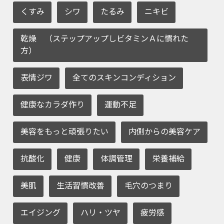
くすみ
シワ
たるみ
ニキビ
乾燥 （ステップアップしビタミンＡに慣れた
方）
表情ジワ
全てのスキンコンディション
健康なカラダ作り
運動不足
美容をもっと頑張りたい
内側からの美容ケア
抗酸化
健康
体調管理
栄養補給
美肌
生活習慣改善
毛穴のつまり
エイジング
ハリ・ツヤ
疲労感