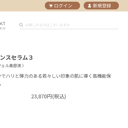
ログイン
新規登録
act
わせ
エンスセラム３
ジェル美容液 〉
かでハリと弾力のある若々しい印象の肌に導く高機能保
ム
23,870円(税込)