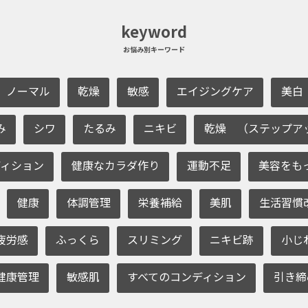
keyword
お悩み別キーワード
ノーマル
乾燥
敏感
エイジングケア
美白
み
シワ
たるみ
ニキビ
乾燥 （ステップア
ィション
健康なカラダ作り
運動不足
美容をも
健康
体調管理
栄養補給
美肌
生活習慣
疲労感
ふっくら
スリミング
ニキビ跡
小じ
健康管理
敏感肌
すべてのコンディション
引き締