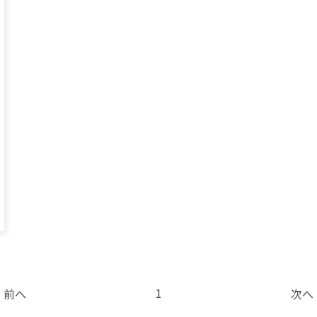
1
前へ
次へ