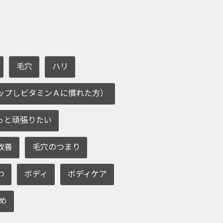
毛穴
ハリ
ップしビタミンＡに慣れた方）
っと頑張りたい
改善
毛穴のつまり
わ
ボディ
ボディケア
め