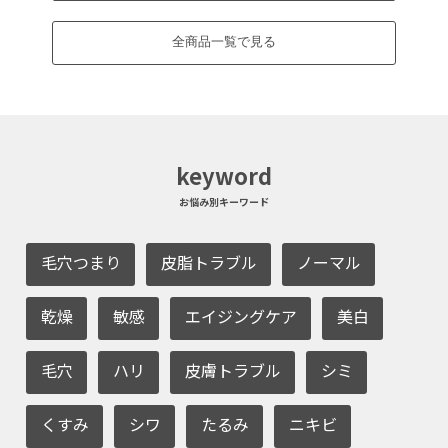
全商品一覧で見る
keyword
お悩み別キーワード
毛穴つまり
皮脂トラブル
ノーマル
乾燥
敏感
エイジングケア
美白
毛穴
ハリ
皮膚トラブル
シミ
くすみ
シワ
たるみ
ニキビ