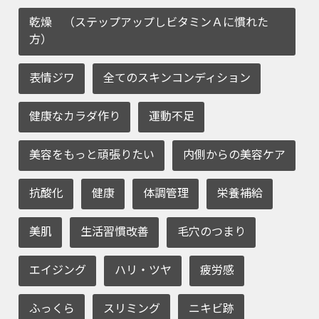
乾燥 （ステップアップしビタミンＡに慣れた
方）
表情ジワ
全てのスキンコンディション
健康なカラダ作り
運動不足
美容をもっと頑張りたい
内側からの美容ケア
抗酸化
健康
体調管理
栄養補給
美肌
生活習慣改善
毛穴のつまり
エイジング
ハリ・ツヤ
疲労感
ふっくら
スリミング
ニキビ跡