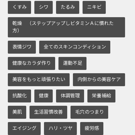
くすみ
シワ
たるみ
ニキビ
乾燥 （ステップアップしビタミンＡに慣れた
方）
表情ジワ
全てのスキンコンディション
健康なカラダ作り
運動不足
美容をもっと頑張りたい
内側からの美容ケア
抗酸化
健康
体調管理
栄養補給
美肌
生活習慣改善
毛穴のつまり
エイジング
ハリ・ツヤ
疲労感