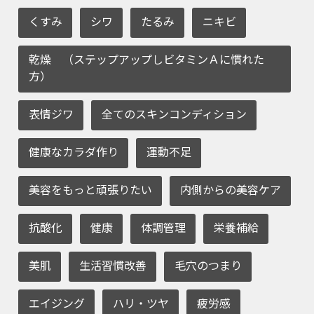
くすみ
シワ
たるみ
ニキビ
乾燥 （ステップアップしビタミンＡに慣れた
方）
表情ジワ
全てのスキンコンディション
健康なカラダ作り
運動不足
美容をもっと頑張りたい
内側からの美容ケア
抗酸化
健康
体調管理
栄養補給
美肌
生活習慣改善
毛穴のつまり
エイジング
ハリ・ツヤ
疲労感