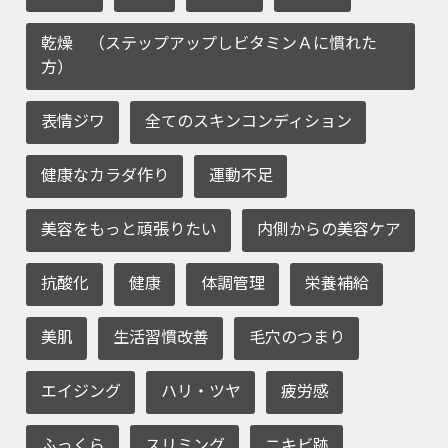
乾燥 （ステップアップしビタミンＡに慣れた
方）
表情ジワ
全てのスキンコンディション
健康なカラダ作り
運動不足
美容をもっと頑張りたい
内側からの美容ケア
抗酸化
健康
体調管理
栄養補給
美肌
生活習慣改善
毛穴のつまり
エイジング
ハリ・ツヤ
疲労感
ふっくら
スリミング
ニキビ跡