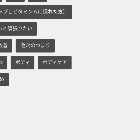
ップしビタミンＡに慣れた方）
っと頑張りたい
改善
毛穴のつまり
わ
ボディ
ボディケア
め