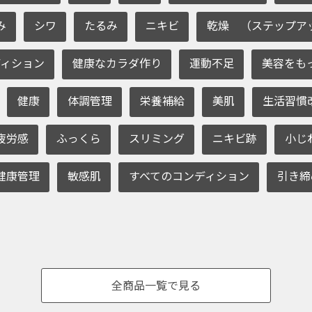
み
シワ
たるみ
ニキビ
乾燥 （ステップア
ィション
健康なカラダ作り
運動不足
美容をも
健康
体調管理
栄養補給
美肌
生活習慣
疲労感
ふっくら
スリミング
ニキビ跡
小じ
健康管理
敏感肌
すべてのコンディション
引き締
全商品一覧で見る