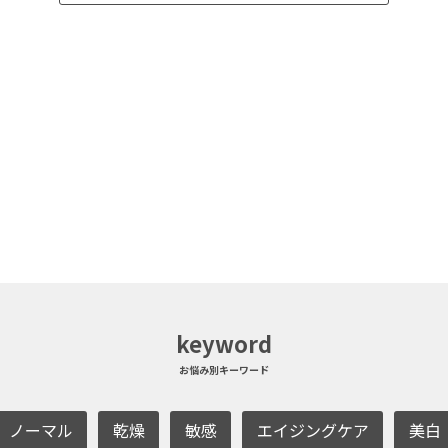
keyword
お悩み別キーワード
ノーマル
乾燥
敏感
エイジングケア
美白