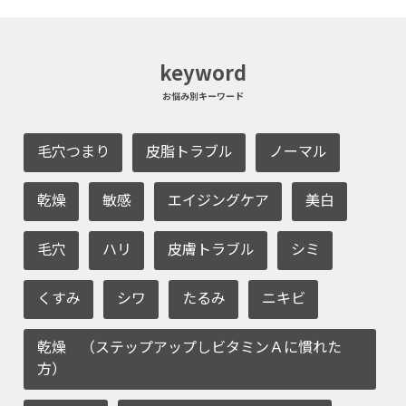
keyword
お悩み別キーワード
毛穴つまり
皮脂トラブル
ノーマル
乾燥
敏感
エイジングケア
美白
毛穴
ハリ
皮膚トラブル
シミ
くすみ
シワ
たるみ
ニキビ
乾燥 （ステップアップしビタミンＡに慣れた
方）