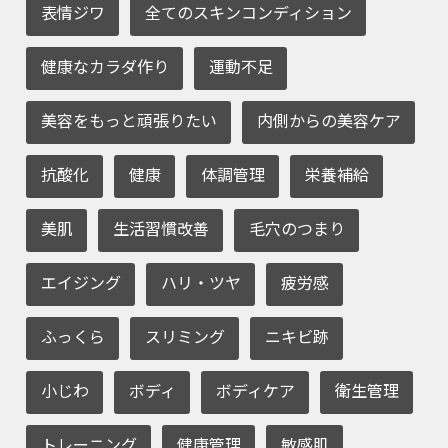
表情ジワ
全てのスキンコンディション
健康なカラダ作り
運動不足
美容をもっと頑張りたい
内側からの美容ケア
抗酸化
健康
体調管理
栄養補給
美肌
生活習慣改善
毛穴のつまり
エイジング
ハリ・ツヤ
疲労感
ふっくら
スリミング
ニキビ跡
小じわ
ボディ
ボディケア
衛生管理
トレーニング
健康管理
敏感肌