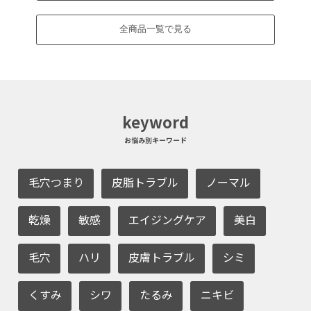
全商品一覧で見る
keyword
お悩み別キーワード
毛穴つまり
皮脂トラブル
ノーマル
乾燥
敏感
エイジングケア
美白
毛穴
ハリ
皮膚トラブル
シミ
くすみ
シワ
たるみ
ニキビ