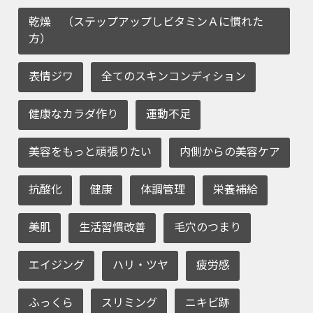
乾燥 （ステップアップしビタミンＡに慣れた
方）
表情ジワ
全てのスキンコンディション
健康なカラダ作り
運動不足
美容をもっと頑張りたい
内側からの美容ケア
抗酸化
健康
体調管理
栄養補給
美肌
生活習慣改善
毛穴のつまり
エイジング
ハリ・ツヤ
疲労感
ふっくら
スリミング
ニキビ跡