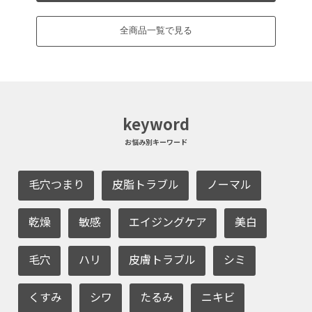
全商品一覧で見る
keyword
お悩み別キーワード
毛穴つまり
皮脂トラブル
ノーマル
乾燥
敏感
エイジングケア
美白
毛穴
ハリ
皮膚トラブル
シミ
くすみ
シワ
たるみ
ニキビ