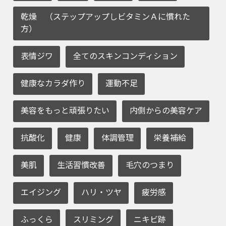
乾燥 （ステップアップしビタミンＡに慣れた
方）
表情ジワ
全てのスキンコンディション
健康なカラダ作り
運動不足
美容をもっと頑張りたい
内側からの美容ケア
抗酸化
健康
体調管理
栄養補給
美肌
生活習慣改善
毛穴のつまり
エイジング
ハリ・ツヤ
疲労感
ふっくら
スリミング
ニキビ跡