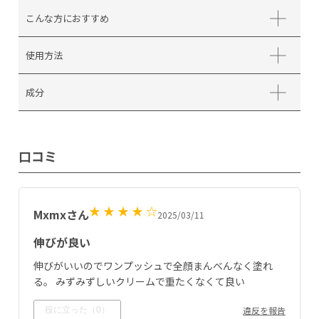
こんな方におすすめ
使用方法
成分
口コミ
★ ★ ★ ★ ☆
Mxmxさん
2025/03/11
伸びが良い
伸びがいいのでワンプッシュで全顔まんべんなく塗れ
る。 みずみずしいクリームで重たくなくて良い
違反を報告
役に立った（
0
）