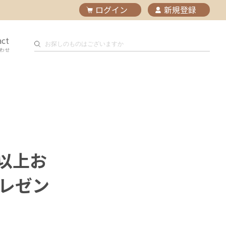
ログイン
新規登録
act
わせ
）以上お
レゼン